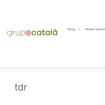
Grup
Instal·lacio
tdr