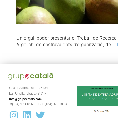
Un orgull poder presentar el Treball de Recerca 
Argelich, demostrava dots d’organització, de …
Crta. d’Albesa, s/n – 25134
La Portella (Lleida) SPAIN
info@grupocatala.com
T (+34) 973 18 61 81 · F (+34) 973 18 64 79