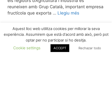
els regidors d’Agricultura i Indústria es
reuneixen amb Grup Català, important empresa
fructícola que exporta …
Llegiu més
Aquest lloc web utilitza cookies per millorar la seva
experiència. Assumirem que està d'acord amb això, però pot
1
2
3
Següent
→
optar per no participar si ho desitja.
Cookie settings
ACCEPT
Rechazar todo
Crta. d’Albesa, s/n – 25134
La Portella (Lleida) SPAIN
info@grupocatala.com
T (+34) 973 18 61 81 · F (+34) 973 18 64 79