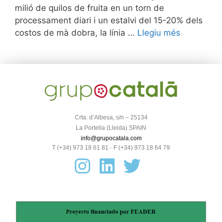
milió de quilos de fruita en un torn de
processament diari i un estalvi del 15-20% dels
costos de mà dobra, la línia …
Llegiu més
Crta. d’Albesa, s/n – 25134
La Portella (Lleida) SPAIN
info@grupocatala.com
T (+34) 973 18 61 81 · F (+34) 973 18 64 79