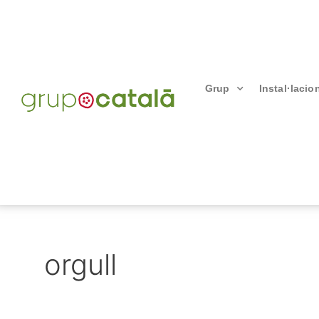
Grup
Instal·lacio
orgull