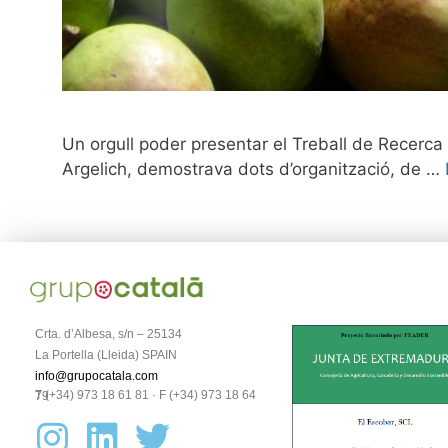
Un orgull poder presentar el Treball de Recerca 
Argelich, demostrava dots d’organització, de …
Crta. d’Albesa, s/n – 25134
La Portella (Lleida) SPAIN
info@grupocatala.com
T (+34) 973 18 61 81 · F (+34) 973 18 64 79