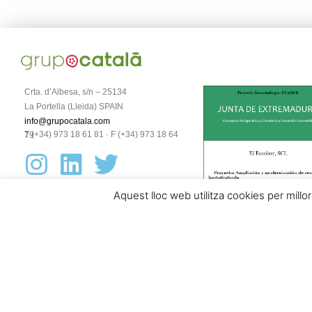
Crta. d’Albesa, s/n – 25134
La Portella (Lleida) SPAIN
info@grupocatala.com
T (+34) 973 18 61 81 · F (+34) 973 18 64 79
Aquest lloc web utilitza cookies per millo