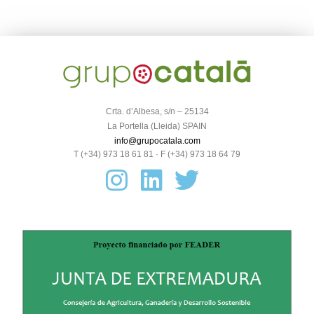
Crta. d’Albesa, s/n – 25134
La Portella (Lleida) SPAIN
info@grupocatala.com
T (+34) 973 18 61 81 · F (+34) 973 18 64 79