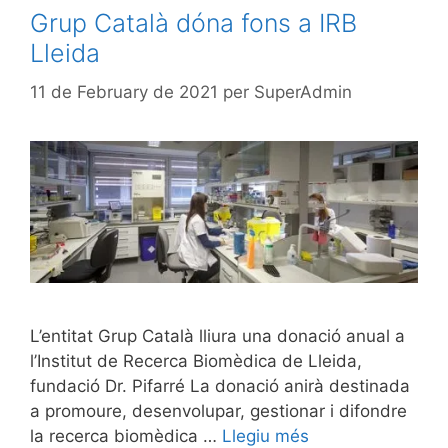
Grup Català dóna fons a IRB
Lleida
11 de February de 2021
per
SuperAdmin
L’entitat Grup Català lliura una donació anual a
l’Institut de Recerca Biomèdica de Lleida,
fundació Dr. Pifarré La donació anirà destinada
a promoure, desenvolupar, gestionar i difondre
la recerca biomèdica …
Llegiu més