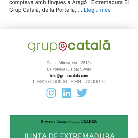
comptava amb finques a Aragó i Extremadura El
Grup Català, de la Portella, …
Llegiu més
Crta. d’Albesa, s/n – 25134
La Portella (Lleida) SPAIN
info@grupocatala.com
T (+34) 973 18 61 81 · F (+34) 973 18 64 79