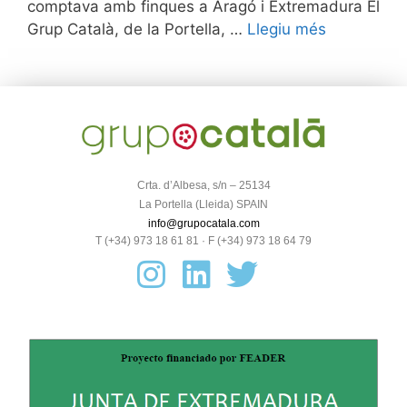
comptava amb finques a Aragó i Extremadura El
Grup Català, de la Portella, …
Llegiu més
Crta. d’Albesa, s/n – 25134
La Portella (Lleida) SPAIN
info@grupocatala.com
T (+34) 973 18 61 81 · F (+34) 973 18 64 79