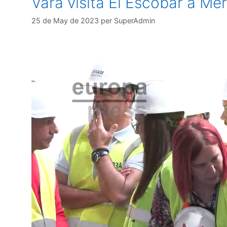
Vara visita El Escobar a Mè
25 de May de 2023
per
SuperAdmin