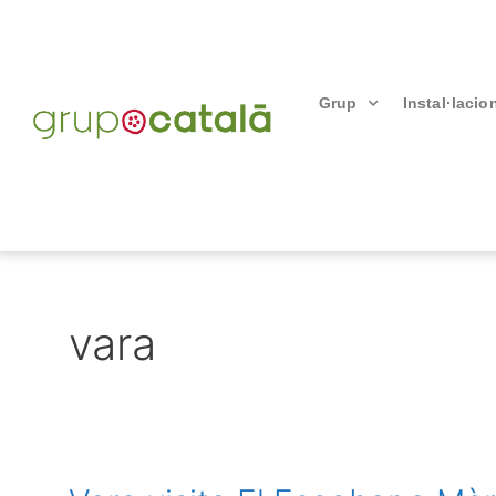
Grup
Instal·lacio
vara