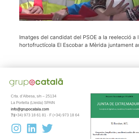
Imatges del candidat del PSOE a la reelecció a 
hortofructícola El Escobar a Mèrida juntament
Crta. d’Albesa, s/n – 25134
La Portella (Lleida) SPAIN
info@grupocatala.com
T (+34) 973 18 61 81 · F (+34) 973 18 64 79