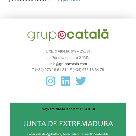
Crta. d’Albesa, s/n – 25134
La Portella (Lleida) SPAIN
info@grupocatala.com
T (+34) 973 18 61 81 · F (+34) 973 18 64 79