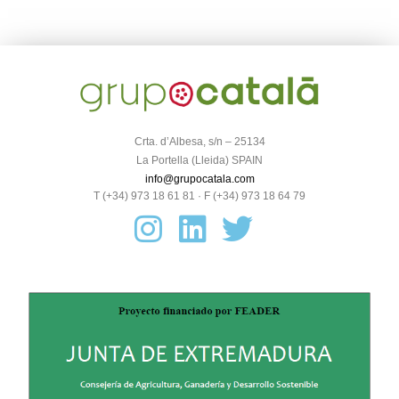
Crta. d’Albesa, s/n – 25134
La Portella (Lleida) SPAIN
info@grupocatala.com
T (+34) 973 18 61 81 · F (+34) 973 18 64 79