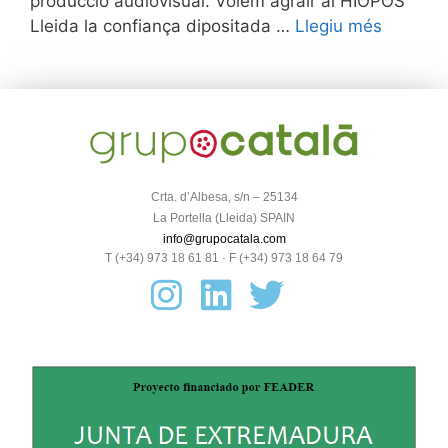
producció audiovisual. Volem agrair al HIOPOS
Lleida la confiança dipositada …
Llegiu més
Crta. d’Albesa, s/n – 25134
La Portella (Lleida) SPAIN
info@grupocatala.com
T (+34) 973 18 61 81 · F (+34) 973 18 64 79