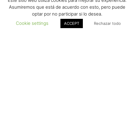
Este sitio web utiliza cookies para mejorar su experiencia.
Asumiremos que está de acuerdo con esto, pero puede
optar por no participar si lo desea.
Cookie settings
ACCEPT
Rechazar todo
Crta. d’Albesa, s/n – 25134
La Portella (Lleida) SPAIN
info@grupocatala.com
T (+34) 973 18 61 81 · F (+34) 973 18 64 79