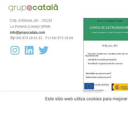
Crta. d’Albesa, s/n – 25134
La Portella (Lleida) SPAIN
info@grupocatala.com
T (+34) 973 18 61 81 · F (+34) 973 18 64 79
Este sitio web utiliza cookies para mejor
Aviso legal y política de protección de datos