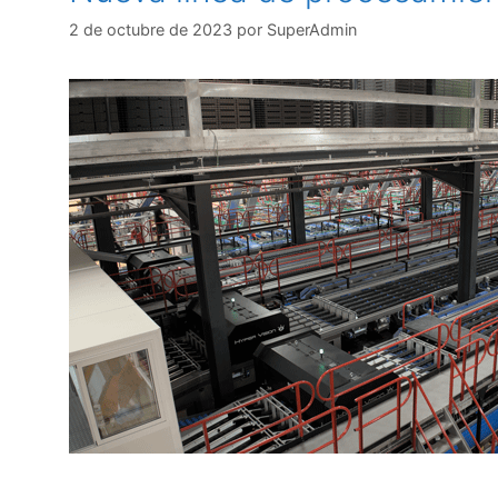
2 de octubre de 2023
por
SuperAdmin