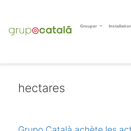
Grouper
Installatio
hectares
Grupo Català achète les act