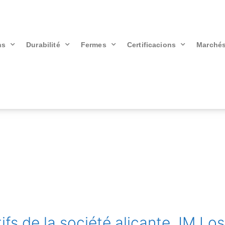
ns
Durabilité
Fermes
Certificacions
Marché
ifs de la société alicante JM Los