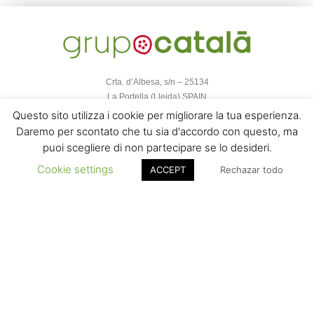
Crta. d’Albesa, s/n – 25134
La Portella (Lleida) SPAIN
info@grupocatala.com
Questo sito utilizza i cookie per migliorare la tua esperienza.
T (+34) 973 18 61 81 · F (+34) 973 18 64 79
Daremo per scontato che tu sia d'accordo con questo, ma
puoi scegliere di non partecipare se lo desideri.
Cookie settings
ACCEPT
Rechazar todo