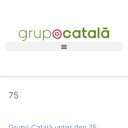
75
Grupo Català unter den 75