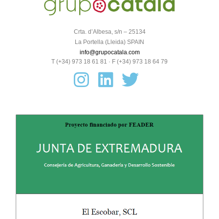
Crta. d’Albesa, s/n – 25134
La Portella (Lleida) SPAIN
info@grupocatala.com
T (+34) 973 18 61 81 · F (+34) 973 18 64 79