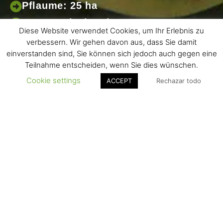
Pflaume: 25 ha
Paraguayisch: 6 ha
Diese Website verwendet Cookies, um Ihr Erlebnis zu
Persimon: 8 ha
verbessern. Wir gehen davon aus, dass Sie damit
einverstanden sind, Sie können sich jedoch auch gegen eine
Teilnahme entscheiden, wenn Sie dies wünschen.
Cookie settings
ACCEPT
Rechazar todo
Crta. d’Albesa, s/n – 25134
La Portella (Lleida) SPAIN
info@grupocatala.com