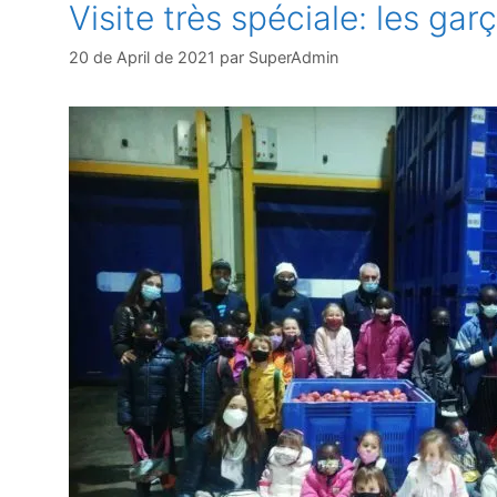
Visite très spéciale: les gar
20 de April de 2021
par
SuperAdmin