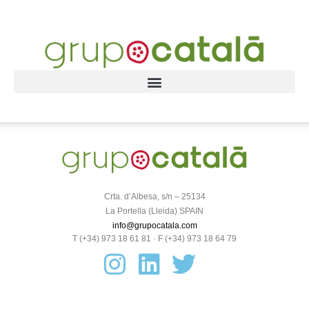
Crta. d’Albesa, s/n – 25134
La Portella (Lleida) SPAIN
info@grupocatala.com
T (+34) 973 18 61 81 · F (+34) 973 18 64 79